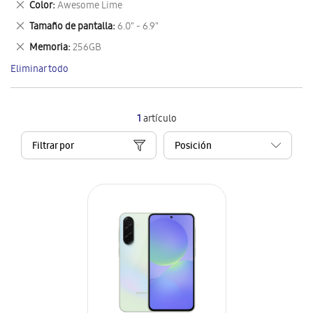
Eliminar
Color
Awesome Lime
artículo
este
Eliminar
Tamaño de pantalla
6.0" - 6.9"
artículo
este
Eliminar
Memoria
256GB
artículo
este
Eliminar todo
artículo
1
artículo
Filtrar por