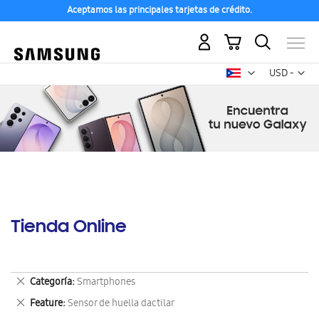
Aceptamos las principales tarjetas de crédito.
Mi carrito
Mon
USD -
dólar
estadounid
Tienda Online
Eliminar
Categoría
Smartphones
este
Eliminar
Feature
Sensor de huella dactilar
artículo
este