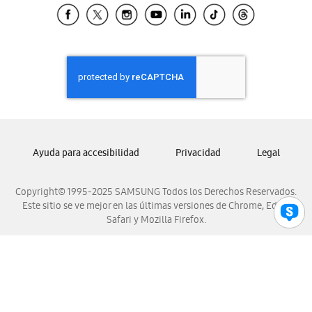
Samsung El Salvador
Samsung Guatemala
Samsung Honduras
Samsung Nicaragua
Samsung Panamá
Samsung República Dominicana
Samsung Venezuela
Ayuda para accesibilidad
Privacidad
Legal
Copyright© 1995-2025 SAMSUNG Todos los Derechos Reservados.
Este sitio se ve mejor en las últimas versiones de Chrome, Edge,
Safari y Mozilla Firefox.