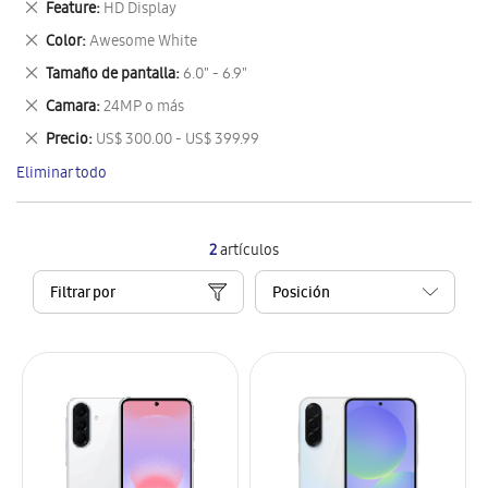
Eliminar
Feature
HD Display
artículo
este
Eliminar
Color
Awesome White
artículo
este
Eliminar
Tamaño de pantalla
6.0" - 6.9"
artículo
este
Eliminar
Camara
24MP o más
artículo
este
Eliminar
Precio
US$ 300.00 - US$ 399.99
artículo
este
Eliminar todo
artículo
2
artículos
Filtrar por