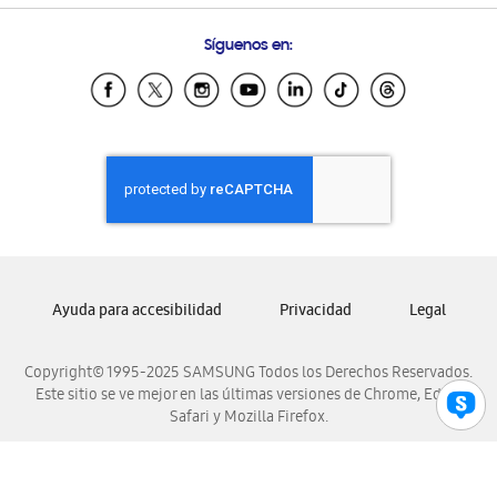
Preguntas Frecuentes
Samsung Costa Rica
Síguenos en:
Samsung Ecuador
Samsung El Salvador
Samsung Guatemala
Samsung Honduras
Samsung Nicaragua
Samsung Panamá
Samsung República Dominicana
Samsung Venezuela
Ayuda para accesibilidad
Privacidad
Legal
Copyright© 1995-2025 SAMSUNG Todos los Derechos Reservados.
Este sitio se ve mejor en las últimas versiones de Chrome, Edge,
Safari y Mozilla Firefox.