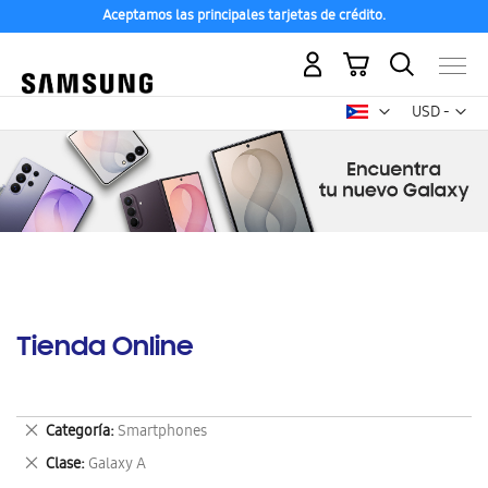
Aceptamos las principales tarjetas de crédito.
Mi carrito
Mon
USD -
dólar
estadounid
Tienda Online
Eliminar
Categoría
Smartphones
este
Eliminar
Clase
Galaxy A
artículo
este