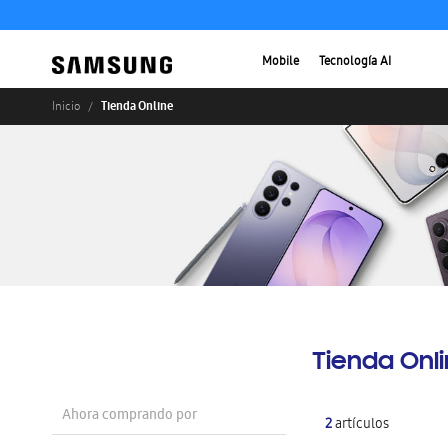
Mobile
Tecnología AI
Tienda Online
Inicio
Tienda Onl
Ahora comprando por
2
artículos