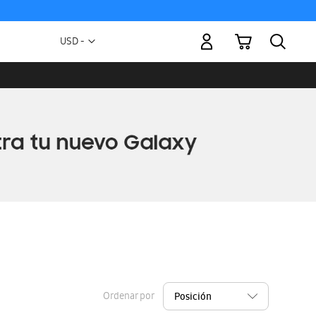
Mi carrito
Moneda
USD -
dólar
estadounidense
Ordenar por