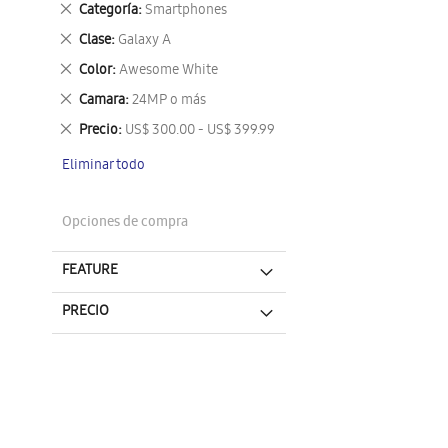
Eliminar
Categoría
Smartphones
este
Eliminar
Clase
Galaxy A
artículo
este
Eliminar
Color
Awesome White
artículo
este
Eliminar
Camara
24MP o más
artículo
este
Eliminar
Precio
US$ 300.00 - US$ 399.99
artículo
este
Eliminar todo
artículo
Opciones de compra
FEATURE
PRECIO