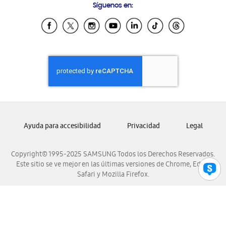
Síguenos en:
Samsung Ecuador
Samsung El Salvador
Samsung Guatemala
Samsung Honduras
Samsung Nicaragua
Samsung Panamá
Samsung República Dominicana
Samsung Venezuela
Ayuda para accesibilidad
Privacidad
Legal
Copyright© 1995-2025 SAMSUNG Todos los Derechos Reservados.
Este sitio se ve mejor en las últimas versiones de Chrome, Edge,
Safari y Mozilla Firefox.