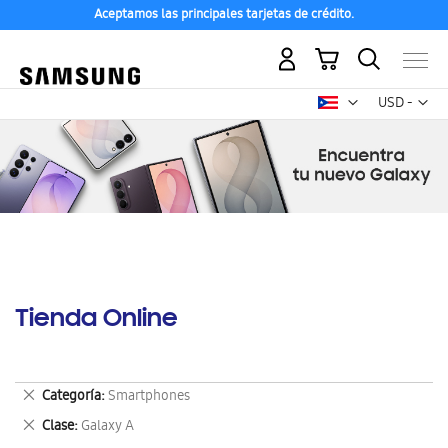
Aceptamos las principales tarjetas de crédito.
Mi carrito
Mon
USD -
dólar
estadounid
Tienda Online
Eliminar
Categoría
Smartphones
este
Eliminar
Clase
Galaxy A
artículo
este