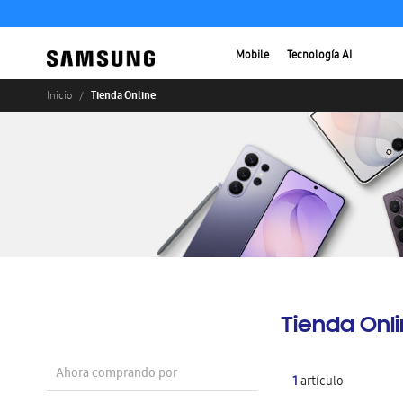
Mobile
Tecnología AI
Tienda Online
Inicio
Tienda Onl
Ahora comprando por
1
artículo