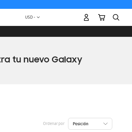
Mi carrito
Moneda
USD -
dólar
estadounidense
Ordenar por