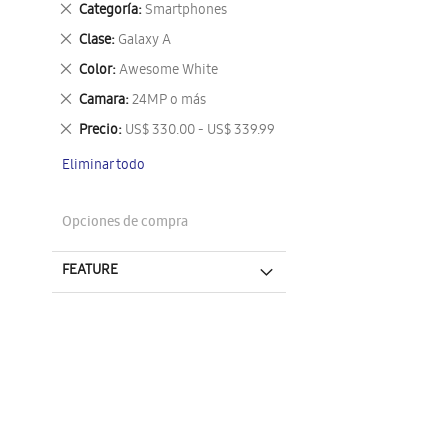
Eliminar
Categoría
Smartphones
este
Eliminar
Clase
Galaxy A
artículo
este
Eliminar
Color
Awesome White
artículo
este
Eliminar
Camara
24MP o más
artículo
este
Eliminar
Precio
US$ 330.00 - US$ 339.99
artículo
este
Eliminar todo
artículo
Opciones de compra
FEATURE