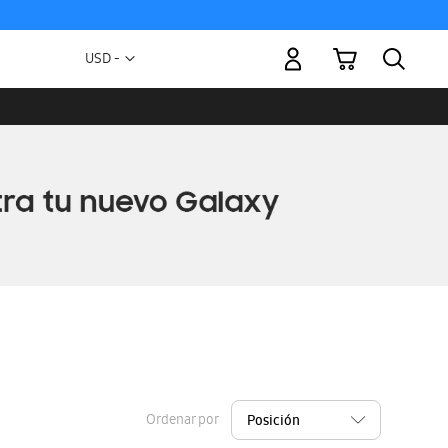
Mi carrito
Moneda
USD -
dólar
estadounidense
Ordenar por