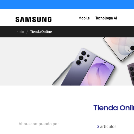
Mobile
Tecnología AI
Tienda Online
Inicio
Tienda Onl
Ahora comprando por
2
artículos