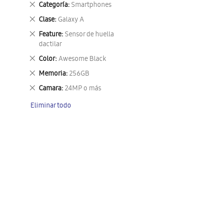
Eliminar
Categoría
Smartphones
este
Eliminar
Clase
Galaxy A
artículo
este
Eliminar
Feature
Sensor de huella
artículo
este
dactilar
artículo
Eliminar
Color
Awesome Black
este
Eliminar
Memoria
256GB
artículo
este
Eliminar
Camara
24MP o más
artículo
este
Eliminar todo
artículo