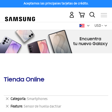
Aceptamos las principales tarjetas de crédito.
Mi carrito
Mon
USD -
dólar
estadounid
Tienda Online
Eliminar
Categoría
Smartphones
este
Eliminar
Feature
Sensor de huella dactilar
artículo
este