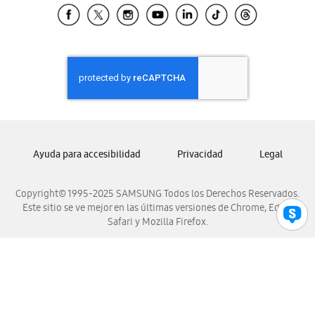
Samsung El Salvador
Samsung Guatemala
Samsung Honduras
Samsung Nicaragua
Samsung Panamá
Samsung República Dominicana
Samsung Venezuela
Ayuda para accesibilidad
Privacidad
Legal
Copyright© 1995-2025 SAMSUNG Todos los Derechos Reservados.
Este sitio se ve mejor en las últimas versiones de Chrome, Edge,
Safari y Mozilla Firefox.