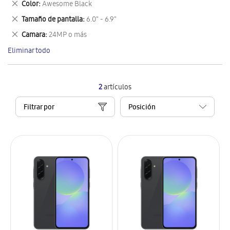
Eliminar
Color
Awesome Black
artículo
este
Eliminar
Tamaño de pantalla
6.0" - 6.9"
artículo
este
Eliminar
Camara
24MP o más
artículo
este
Eliminar todo
artículo
2
artículos
Filtrar por