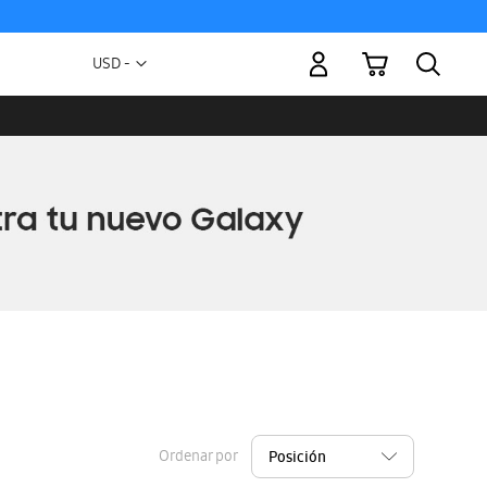
Mi carrito
Moneda
USD -
dólar
estadounidense
Ordenar por