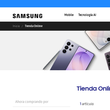
Mobile
Tecnología AI
Tienda Online
Inicio
Tienda Onl
Ahora comprando por
1
artículo