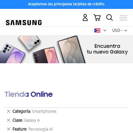
Aceptamos las principales tarjetas de crédito.
Mi carrito
Mon
USD -
dólar
estadounid
Tienda Online
Eliminar
Categoría
Smartphones
este
Eliminar
Clase
Galaxy A
artículo
este
Eliminar
Feature
Tecnología AI
artículo