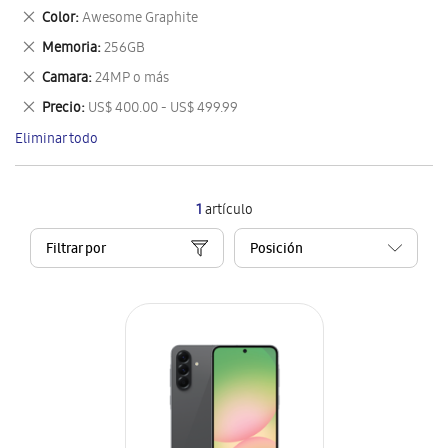
este
Eliminar
Color
Awesome Graphite
artículo
este
Eliminar
Memoria
256GB
artículo
este
Eliminar
Camara
24MP o más
artículo
este
Eliminar
Precio
US$ 400.00 - US$ 499.99
artículo
este
Eliminar todo
artículo
1
artículo
Filtrar por