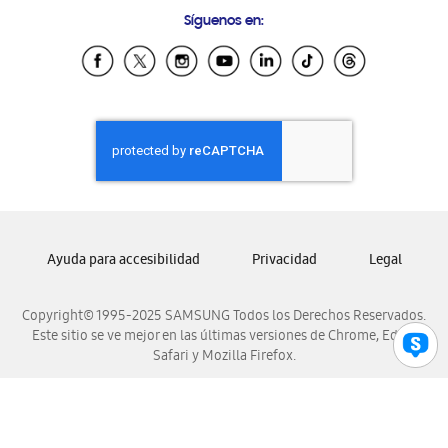
Preguntas Frecuentes
Samsung Costa Rica
Síguenos en:
Samsung Ecuador
Samsung El Salvador
Samsung Guatemala
Samsung Honduras
Samsung Nicaragua
Samsung Panamá
Samsung República Dominicana
Samsung Venezuela
Ayuda para accesibilidad
Privacidad
Legal
Copyright© 1995-2025 SAMSUNG Todos los Derechos Reservados.
Este sitio se ve mejor en las últimas versiones de Chrome, Edge,
Safari y Mozilla Firefox.