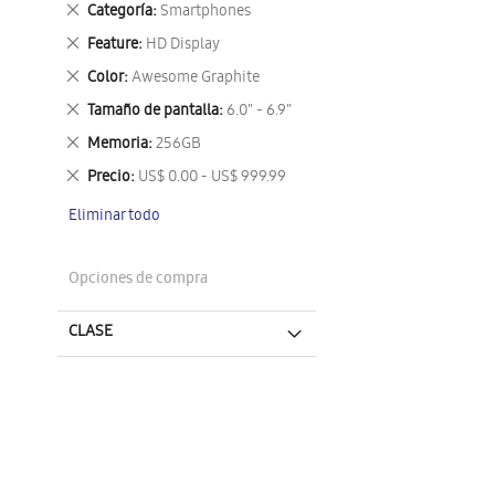
Eliminar
Categoría
Smartphones
este
Eliminar
Feature
HD Display
artículo
este
Eliminar
Color
Awesome Graphite
artículo
este
Eliminar
Tamaño de pantalla
6.0" - 6.9"
artículo
este
Eliminar
Memoria
256GB
artículo
este
Eliminar
Precio
US$ 0.00 - US$ 999.99
artículo
este
Eliminar todo
artículo
Opciones de compra
CLASE