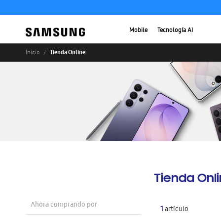
Mobile
Tecnología AI
Tienda Online
Inicio
Tienda Onl
Ahora comprando por
1
artículo