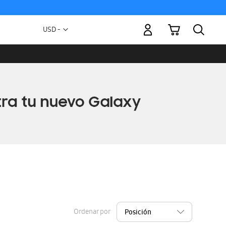
Mi carrito
Moneda
USD -
dólar
estadounidense
Ordenar por