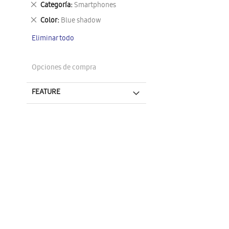
Eliminar
Categoría
Smartphones
este
Eliminar
Color
Blue shadow
artículo
este
Eliminar todo
artículo
Opciones de compra
FEATURE