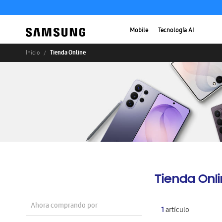
Mobile
Tecnología AI
Tienda Online
Inicio
Tienda Onl
Ahora comprando por
1
artículo