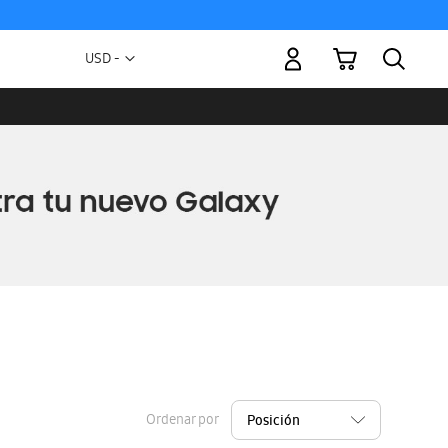
Mi carrito
Moneda
USD -
dólar
estadounidense
Ordenar por