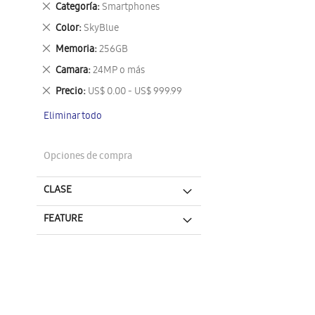
Eliminar
Categoría
Smartphones
este
Eliminar
Color
SkyBlue
artículo
este
Eliminar
Memoria
256GB
artículo
este
Eliminar
Camara
24MP o más
artículo
este
Eliminar
Precio
US$ 0.00 - US$ 999.99
artículo
este
Eliminar todo
artículo
Opciones de compra
CLASE
FEATURE