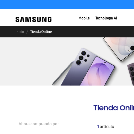
Mobile
Tecnología AI
Tienda Online
Inicio
Tienda Onl
Ahora comprando por
1
artículo