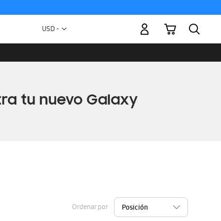
Mi carrito
Moneda
USD -
dólar
estadounidense
Ordenar por