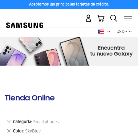
Aceptamos las principales tarjetas de crédito.
Mi carrito
Mon
USD -
dólar
estadounid
Tienda Online
Eliminar
Categoría
Smartphones
este
Eliminar
Color
SkyBlue
artículo
este