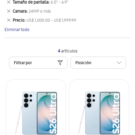
Eliminar
Tamaño de pantalla
6.0" - 6.9"
artículo
este
Eliminar
Camara
24MP o más
artículo
este
Eliminar
Precio
US$ 1,000.00 - US$ 1,999.99
artículo
este
Eliminar todo
artículo
4
artículos
Filtrar por