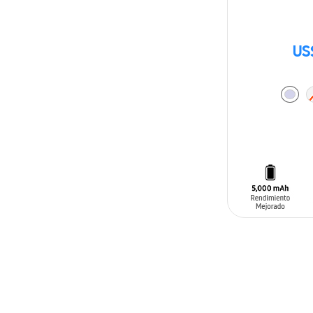
US
AÑADIR AL C