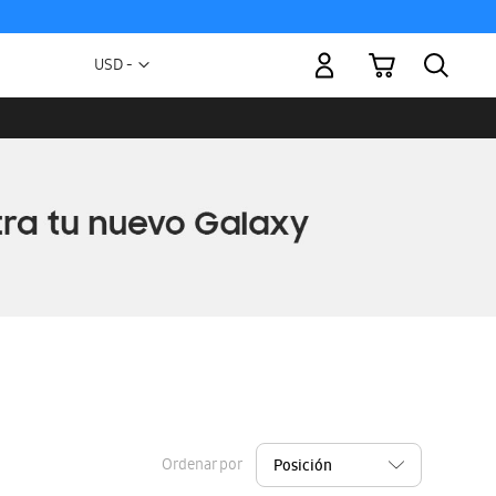
Mi carrito
Moneda
USD -
dólar
estadounidense
Ordenar por