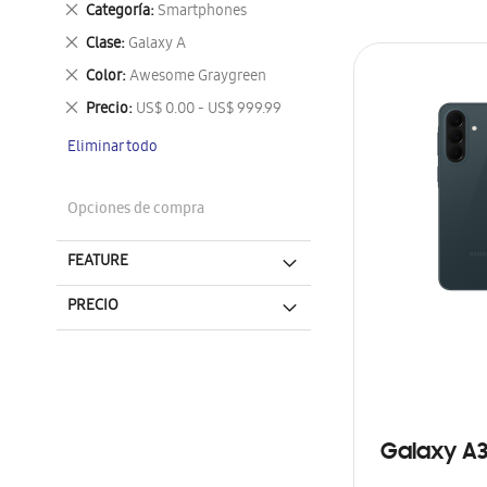
Eliminar
Categoría
Smartphones
este
Eliminar
Clase
Galaxy A
artículo
este
Eliminar
Color
Awesome Graygreen
artículo
este
Eliminar
Precio
US$ 0.00 - US$ 999.99
artículo
este
Eliminar todo
artículo
Opciones de compra
FEATURE
PRECIO
Galaxy A3