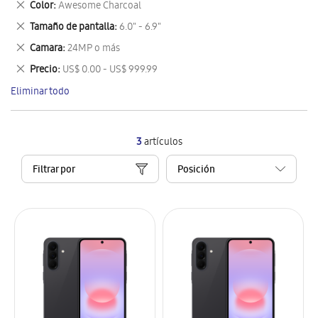
Eliminar
Color
Awesome Charcoal
artículo
este
Eliminar
Tamaño de pantalla
6.0" - 6.9"
artículo
este
Eliminar
Camara
24MP o más
artículo
este
Eliminar
Precio
US$ 0.00 - US$ 999.99
artículo
este
Eliminar todo
artículo
3
artículos
Filtrar por