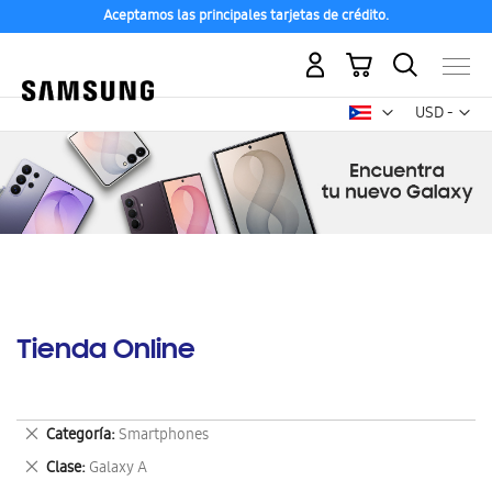
Aceptamos las principales tarjetas de crédito.
Mi carrito
Mon
USD -
dólar
estadounid
Tienda Online
Eliminar
Categoría
Smartphones
este
Eliminar
Clase
Galaxy A
artículo
este