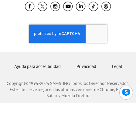
Samsung El Salvador
Samsung Guatemala
Samsung Honduras
Samsung Nicaragua
Samsung Panamá
Samsung República Dominicana
Samsung Venezuela
Ayuda para accesibilidad
Privacidad
Legal
Copyright© 1995-2025 SAMSUNG Todos los Derechos Reservados.
Este sitio se ve mejor en las últimas versiones de Chrome, Edge,
Safari y Mozilla Firefox.