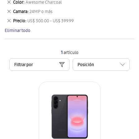
Eliminar
Color
Awesome Charcoal
artículo
este
Eliminar
Camara
24MP o más
artículo
este
Eliminar
Precio
US$ 300.00 - US$ 399.99
artículo
este
Eliminar todo
artículo
1
artículo
Filtrar por