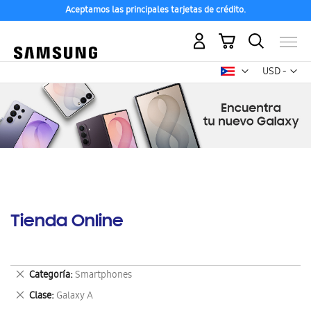
Aceptamos las principales tarjetas de crédito.
Mi carrito
Mon
USD -
dólar
estadounid
Tienda Online
Eliminar
Categoría
Smartphones
este
Eliminar
Clase
Galaxy A
artículo
este