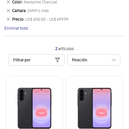
Eliminar
Color
Awesome Charcoal
artículo
este
Eliminar
Camara
24MP o más
artículo
este
Eliminar
Precio
US$ 400.00 - US$ 499.99
artículo
este
Eliminar todo
artículo
2
artículos
Filtrar por