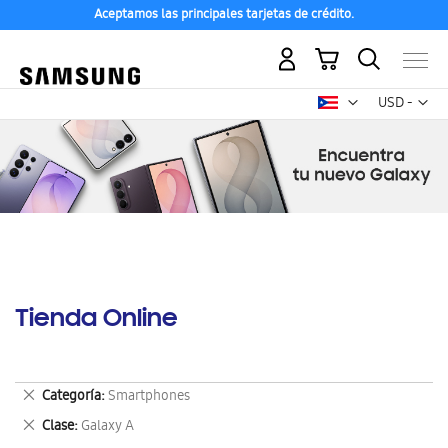
Aceptamos las principales tarjetas de crédito.
Mi carrito
Mon
USD -
dólar
estadounid
Tienda Online
Eliminar
Categoría
Smartphones
este
Eliminar
Clase
Galaxy A
artículo
este