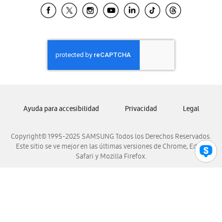
Samsung El Salvador
Samsung Guatemala
Samsung Honduras
Samsung Nicaragua
Samsung Panamá
Samsung República Dominicana
Samsung Venezuela
Ayuda para accesibilidad
Privacidad
Legal
Copyright© 1995-2025 SAMSUNG Todos los Derechos Reservados.
Este sitio se ve mejor en las últimas versiones de Chrome, Edge,
Safari y Mozilla Firefox.