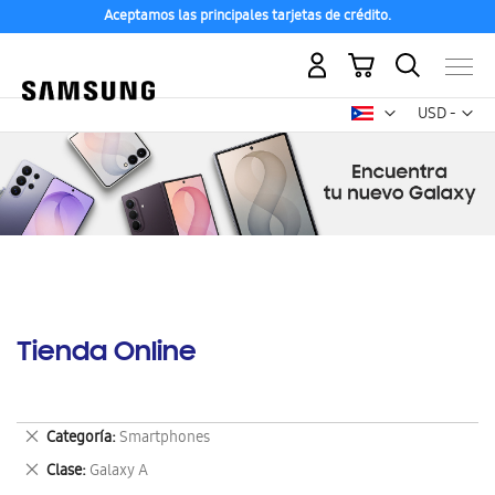
Aceptamos las principales tarjetas de crédito.
Mi carrito
Mon
USD -
dólar
estadounid
Tienda Online
Eliminar
Categoría
Smartphones
este
Eliminar
Clase
Galaxy A
artículo
este