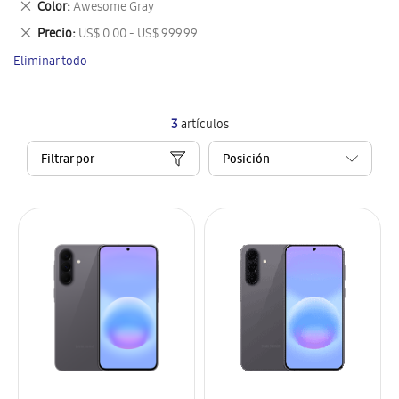
Eliminar
Color
Awesome Gray
artículo
este
Eliminar
Precio
US$ 0.00 - US$ 999.99
artículo
este
Eliminar todo
artículo
3
artículos
Filtrar por