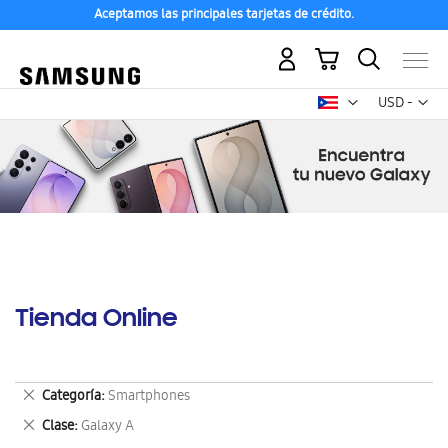
Aceptamos las principales tarjetas de crédito.
Mi carrito
Mon
USD -
dólar
estadounid
Tienda Online
Eliminar
Categoría
Smartphones
este
Eliminar
Clase
Galaxy A
artículo
este