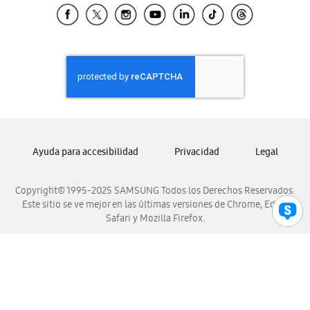
Samsung El Salvador
Samsung Guatemala
Samsung Honduras
Samsung Nicaragua
Samsung Panamá
Samsung República Dominicana
Samsung Venezuela
Ayuda para accesibilidad
Privacidad
Legal
Copyright© 1995-2025 SAMSUNG Todos los Derechos Reservados.
Este sitio se ve mejor en las últimas versiones de Chrome, Edge,
Safari y Mozilla Firefox.