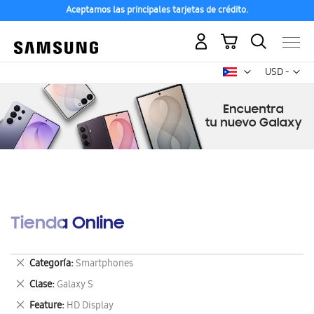
Aceptamos las principales tarjetas de crédito.
Mi carrito
Mon
USD -
dólar
estadounid
Tienda Online
Eliminar
Categoría
Smartphones
este
Eliminar
Clase
Galaxy S
artículo
este
Eliminar
Feature
HD Display
artículo