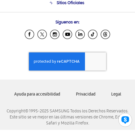
Sitios Oficiales
Condiciones de Compra
Soporte vía eMail
Preguntas Frecuentes
Samsung Costa Rica
Síguenos en:
Samsung Ecuador
Samsung El Salvador
Samsung Guatemala
Samsung Honduras
Samsung Nicaragua
Samsung Panamá
Samsung República Dominicana
Samsung Venezuela
Ayuda para accesibilidad
Privacidad
Legal
Copyright© 1995-2025 SAMSUNG Todos los Derechos Reservados.
Este sitio se ve mejor en las últimas versiones de Chrome, Edge,
Safari y Mozilla Firefox.