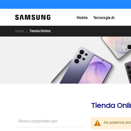
Mobile
Tecnología AI
Tienda Online
Inicio
Tienda Onl
Ahora comprando por
No podemos enco