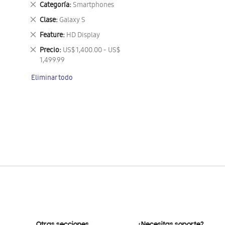
Eliminar
Categoría
Smartphones
este
Eliminar
Clase
Galaxy S
artículo
este
Eliminar
Feature
HD Display
artículo
este
Eliminar
Precio
US$ 1,400.00 - US$
artículo
este
1,499.99
artículo
Eliminar todo
Otras secciones
¿Necesitas soporte?