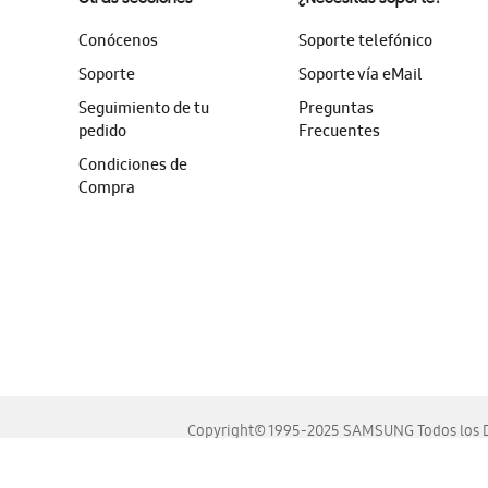
Conócenos
Soporte telefónico
Soporte
Soporte vía eMail
Seguimiento de tu
Preguntas
pedido
Frecuentes
Condiciones de
Compra
Copyright© 1995-2025 SAMSUNG Todos los D
Este sitio se ve mejor en las últimas versiones de Chrome