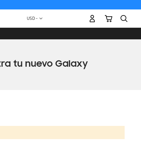
Mi carrito
Moneda
USD -
dólar
estadounidense