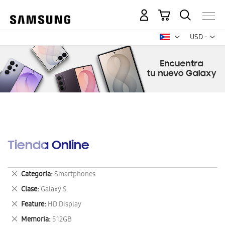
Mi carrito
Mon
USD -
dólar
estadounid
Tienda Online
Eliminar
Categoría
Smartphones
este
Eliminar
Clase
Galaxy S
artículo
este
Eliminar
Feature
HD Display
artículo
este
Eliminar
Memoria
512GB
artículo