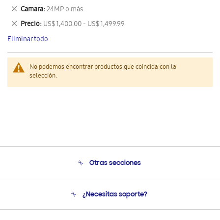
este
Eliminar
Camara
24MP o más
artículo
este
Eliminar
Precio
US$ 1,400.00 - US$ 1,499.99
artículo
este
Eliminar todo
artículo
No podemos encontrar productos que coincida con la
selección.
Otras secciones
Conócenos
¿Necesitas soporte?
Soporte
Seguimiento de tu pedido
Soporte telefónico