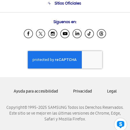
Sitios Oficiales
Condiciones de Compra
Soporte vía eMail
Preguntas Frecuentes
Samsung Costa Rica
Síguenos en:
Samsung Ecuador
Samsung El Salvador
Samsung Guatemala
Samsung Honduras
Samsung Nicaragua
Samsung Panamá
Samsung República Dominicana
Samsung Venezuela
Ayuda para accesibilidad
Privacidad
Legal
Copyright© 1995-2025 SAMSUNG Todos los Derechos Reservados.
Este sitio se ve mejor en las últimas versiones de Chrome, Edge,
Safari y Mozilla Firefox.