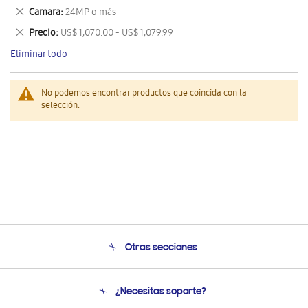
este
Eliminar
Camara
24MP o más
artículo
este
Eliminar
Precio
US$ 1,070.00 - US$ 1,079.99
artículo
este
Eliminar todo
artículo
No podemos encontrar productos que coincida con la
selección.
Otras secciones
Conócenos
¿Necesitas soporte?
Soporte