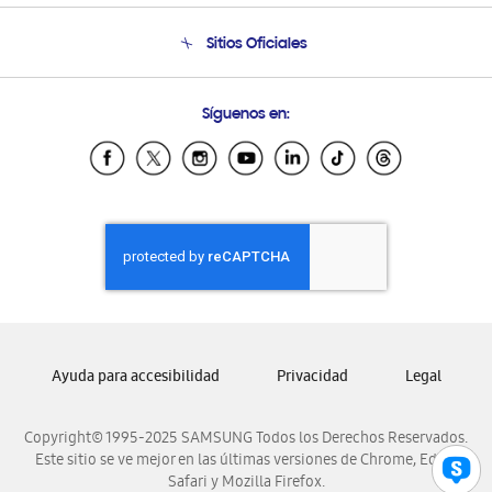
Seguimiento de tu pedido
Soporte telefónico
Sitios Oficiales
Condiciones de Compra
Soporte vía eMail
Preguntas Frecuentes
Samsung Costa Rica
Síguenos en:
Samsung Ecuador
Samsung El Salvador
Samsung Guatemala
Samsung Honduras
Samsung Nicaragua
Samsung Panamá
Samsung República Dominicana
Samsung Venezuela
Ayuda para accesibilidad
Privacidad
Legal
Copyright© 1995-2025 SAMSUNG Todos los Derechos Reservados.
Este sitio se ve mejor en las últimas versiones de Chrome, Edge,
Safari y Mozilla Firefox.