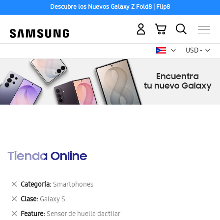
Descubre los Nuevos Galaxy Z Fold8 | Flip8
Aceptamos las principales tarjetas de crédito.
Mi carrito
Mon
USD -
dólar
estadounid
Tienda Online
Eliminar
Categoría
Smartphones
este
Eliminar
Clase
Galaxy S
artículo
este
Eliminar
Feature
Sensor de huella dactilar
artículo