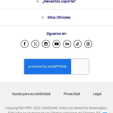
¿Necesitas soporte?
Soporte
Seguimiento de tu pedido
Soporte telefónico
Sitios Oficiales
Condiciones de Compra
Soporte vía eMail
Preguntas Frecuentes
Samsung Costa Rica
Síguenos en:
Samsung Ecuador
Samsung El Salvador
Samsung Guatemala
Samsung Honduras
Samsung Nicaragua
Samsung Panamá
Samsung República Dominicana
Samsung Venezuela
Ayuda para accesibilidad
Privacidad
Legal
Copyright© 1995-2025 SAMSUNG Todos los Derechos Reservados.