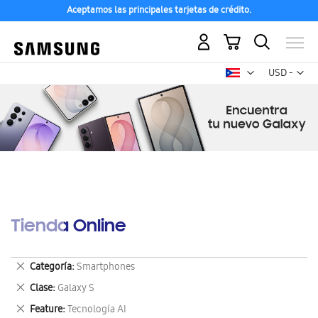
Aceptamos las principales tarjetas de crédito.
Mi carrito
Mon
USD -
dólar
estadounid
Tienda Online
Eliminar
Categoría
Smartphones
este
Eliminar
Clase
Galaxy S
artículo
este
Eliminar
Feature
Tecnología AI
artículo