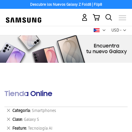
Descubre los Nuevos Galaxy Z Fold8 | Flip8
Mi carrito
Mon
USD -
dólar
estadounid
Tienda Online
Eliminar
Categoría
Smartphones
este
Eliminar
Clase
Galaxy S
artículo
este
Eliminar
Feature
Tecnología AI
artículo