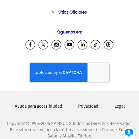
Seguimiento de tu pedido
Soporte telefónico
Sitios Oficiales
Condiciones de Compra
Soporte vía eMail
Preguntas Frecuentes
Samsung Costa Rica
Síguenos en:
Samsung Ecuador
Samsung El Salvador
Samsung Guatemala
Samsung Honduras
Samsung Nicaragua
Samsung Panamá
Samsung República Dominicana
Samsung Venezuela
Ayuda para accesibilidad
Privacidad
Legal
Copyright© 1995-2025 SAMSUNG Todos los Derechos Reservados.
Este sitio se ve mejor en las últimas versiones de Chrome, Edge,
Safari y Mozilla Firefox.