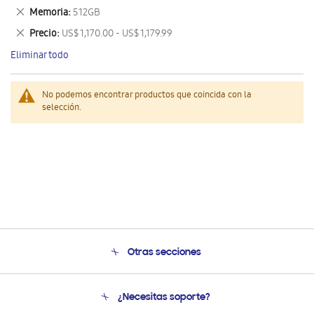
este
Eliminar
Memoria
512GB
artículo
este
Eliminar
Precio
US$ 1,170.00 - US$ 1,179.99
artículo
este
Eliminar todo
artículo
No podemos encontrar productos que coincida con la
selección.
Otras secciones
Conócenos
¿Necesitas soporte?
Soporte