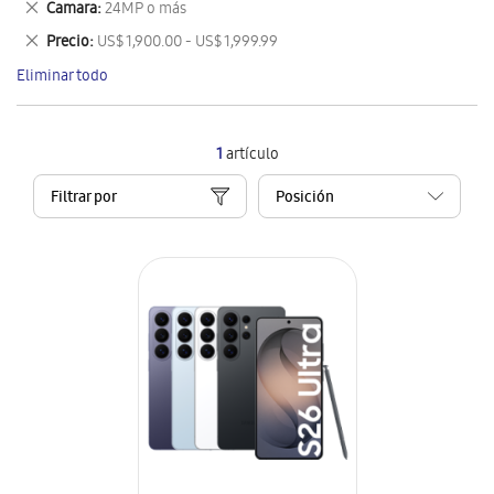
Eliminar
Camara
24MP o más
artículo
este
Eliminar
Precio
US$ 1,900.00 - US$ 1,999.99
artículo
este
Eliminar todo
artículo
1
artículo
Filtrar por