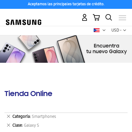
Aceptamos las principales tarjetas de crédito.
Mi carrito
Mon
USD -
dólar
estadounid
Tienda Online
Eliminar
Categoría
Smartphones
este
Eliminar
Clase
Galaxy S
artículo
este