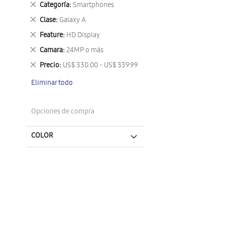
Eliminar
Categoría
Smartphones
este
Eliminar
Clase
Galaxy A
artículo
este
Eliminar
Feature
HD Display
artículo
este
Eliminar
Camara
24MP o más
artículo
este
Eliminar
Precio
US$ 330.00 - US$ 339.99
artículo
este
Eliminar todo
artículo
Opciones de compra
COLOR