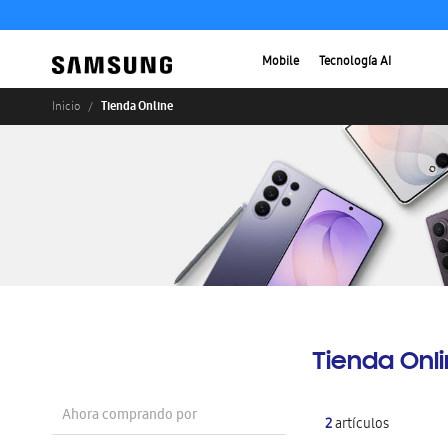
Mobile
Tecnología AI
Tienda Online
Inicio
Tienda Onl
Ahora comprando por
2
artículos