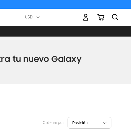
Mi carrito
Moneda
USD -
dólar
estadounidense
Ordenar por