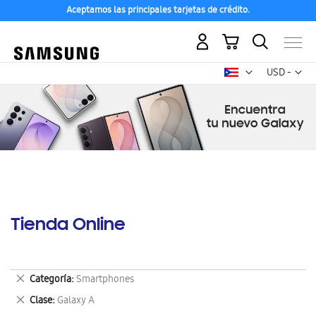
Aceptamos las principales tarjetas de crédito.
Mi carrito
Mon
USD -
dólar
estadounid
Tienda Online
Eliminar
Categoría
Smartphones
este
Eliminar
Clase
Galaxy A
artículo
este