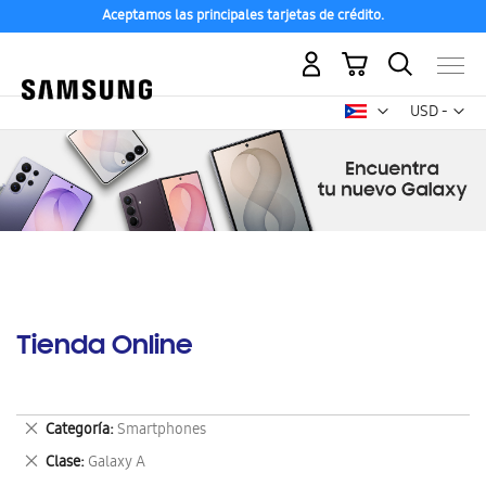
Aceptamos las principales tarjetas de crédito.
Mi carrito
Mon
USD -
dólar
estadounid
Tienda Online
Eliminar
Categoría
Smartphones
este
Eliminar
Clase
Galaxy A
artículo
este