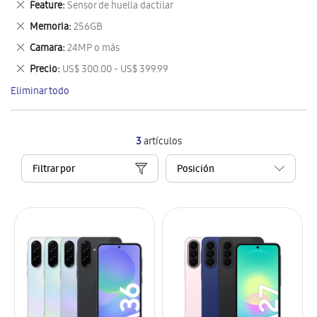
Eliminar
Feature
Sensor de huella dactilar
artículo
este
Eliminar
Memoria
256GB
artículo
este
Eliminar
Camara
24MP o más
artículo
este
Eliminar
Precio
US$ 300.00 - US$ 399.99
artículo
este
Eliminar todo
artículo
3
artículos
Filtrar por