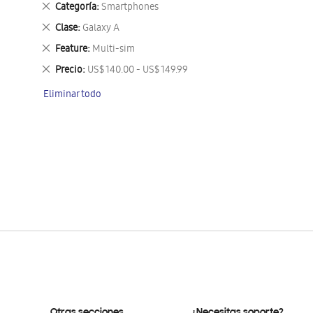
Eliminar
Categoría
Smartphones
este
Eliminar
Clase
Galaxy A
artículo
este
Eliminar
Feature
Multi-sim
artículo
este
Eliminar
Precio
US$ 140.00 - US$ 149.99
artículo
este
Eliminar todo
artículo
Otras secciones
¿Necesitas soporte?