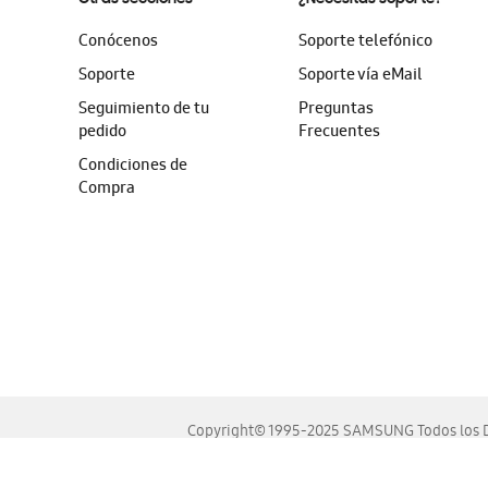
Conócenos
Soporte telefónico
Soporte
Soporte vía eMail
Seguimiento de tu
Preguntas
pedido
Frecuentes
Condiciones de
Compra
Copyright© 1995-2025 SAMSUNG Todos los D
Este sitio se ve mejor en las últimas versiones de Chrome