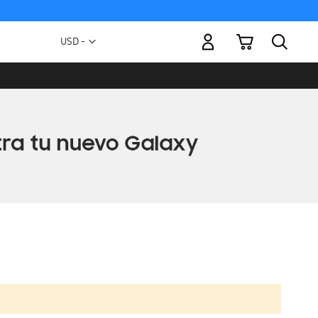
Mi carrito
Moneda
USD -
dólar
estadounidense