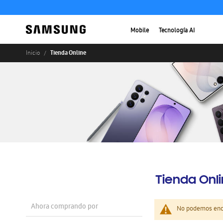
Mobile
Tecnología AI
Tienda Online
Inicio
Tienda Onl
Ahora comprando por
No podemos enco