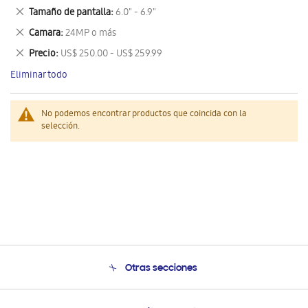
este
Eliminar
Tamaño de pantalla
6.0" - 6.9"
artículo
este
Eliminar
Camara
24MP o más
artículo
este
Eliminar
Precio
US$ 250.00 - US$ 259.99
artículo
este
Eliminar todo
artículo
No podemos encontrar productos que coincida con la
selección.
Otras secciones
Conócenos