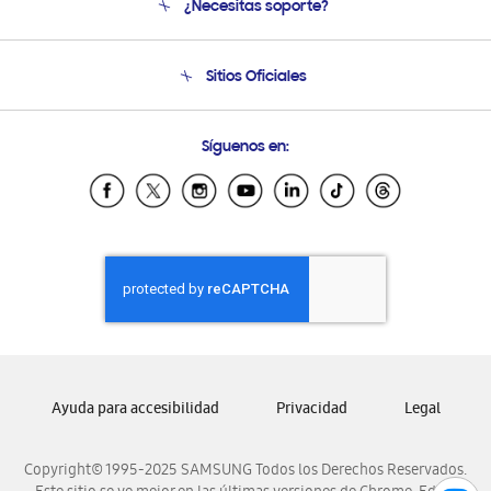
¿Necesitas soporte?
Soporte
Seguimiento de tu pedido
Soporte telefónico
Sitios Oficiales
Condiciones de Compra
Soporte vía eMail
Preguntas Frecuentes
Samsung Costa Rica
Síguenos en:
Samsung Ecuador
Samsung El Salvador
Samsung Guatemala
Samsung Honduras
Samsung Nicaragua
Samsung Panamá
Samsung República Dominicana
Samsung Venezuela
Ayuda para accesibilidad
Privacidad
Legal
Copyright© 1995-2025 SAMSUNG Todos los Derechos Reservados.