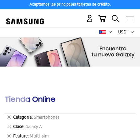
Aceptamos las principales tarjetas de crédito.
Mi carrito
Mon
USD -
dólar
estadounid
Tienda Online
Eliminar
Categoría
Smartphones
este
Eliminar
Clase
Galaxy A
artículo
este
Eliminar
Feature
Multi-sim
artículo