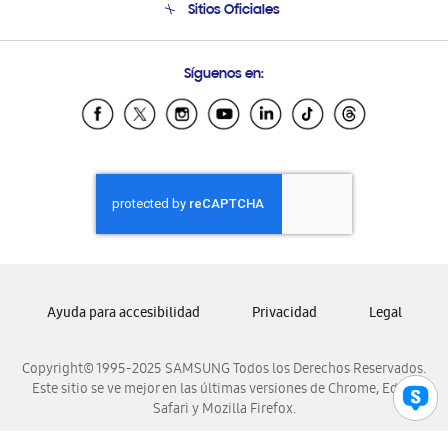
Sitios Oficiales
Condiciones de Compra
Soporte vía eMail
Preguntas Frecuentes
Samsung Costa Rica
Síguenos en:
Samsung Ecuador
Samsung El Salvador
Samsung Guatemala
Samsung Honduras
Samsung Nicaragua
Samsung Panamá
Samsung República Dominicana
Samsung Venezuela
Ayuda para accesibilidad
Privacidad
Legal
Copyright© 1995-2025 SAMSUNG Todos los Derechos Reservados.
Este sitio se ve mejor en las últimas versiones de Chrome, Edge,
Safari y Mozilla Firefox.