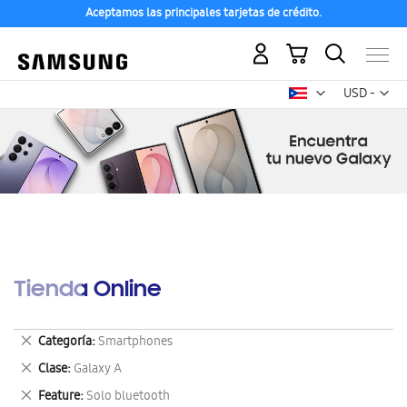
Aceptamos las principales tarjetas de crédito.
Mi carrito
Mon
USD -
dólar
estadounid
Tienda Online
Eliminar
Categoría
Smartphones
este
Eliminar
Clase
Galaxy A
artículo
este
Eliminar
Feature
Solo bluetooth
artículo