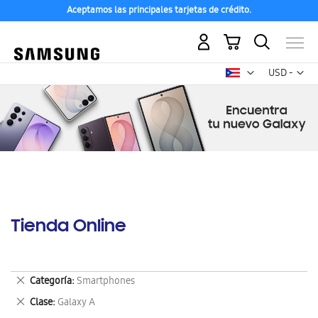
Aceptamos las principales tarjetas de crédito.
Mi carrito
Mon
USD -
dólar
estadounid
Tienda Online
Eliminar
Categoría
Smartphones
este
Eliminar
Clase
Galaxy A
artículo
este