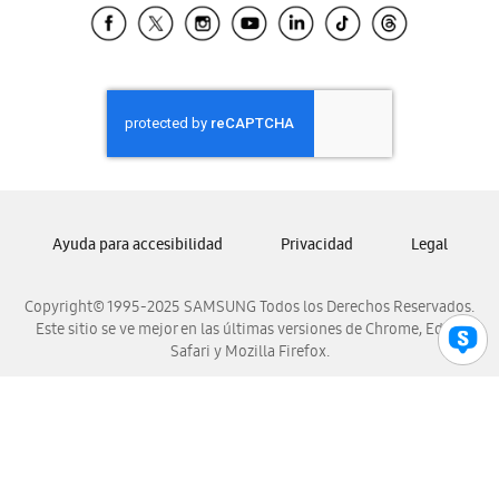
Samsung El Salvador
Samsung Guatemala
Samsung Honduras
Samsung Nicaragua
Samsung Panamá
Samsung República Dominicana
Samsung Venezuela
Ayuda para accesibilidad
Privacidad
Legal
Copyright© 1995-2025 SAMSUNG Todos los Derechos Reservados.
Este sitio se ve mejor en las últimas versiones de Chrome, Edge,
Safari y Mozilla Firefox.