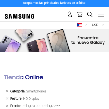
Aceptamos las principales tarjetas de crédito.
Compra con ENVÍO GRATIS a tu hogar desde 48h hábiles
Mi carrito
Mon
USD -
dólar
estadounid
Tienda Online
Eliminar
Categoría
Smartphones
este
Eliminar
Feature
HD Display
artículo
este
Eliminar
Precio
US$ 1,170.00 - US$ 1,179.99
artículo