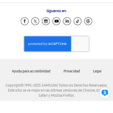
Preguntas Frecuentes
Samsung Costa Rica
Síguenos en:
Samsung Ecuador
Samsung El Salvador
Samsung Guatemala
Samsung Honduras
Samsung Nicaragua
Samsung Panamá
Samsung República Dominicana
Samsung Venezuela
Ayuda para accesibilidad
Privacidad
Legal
Copyright© 1995-2025 SAMSUNG Todos los Derechos Reservados.
Este sitio se ve mejor en las últimas versiones de Chrome, Edge,
Safari y Mozilla Firefox.