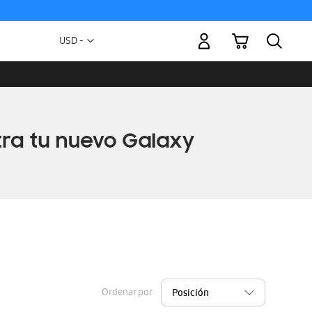
Mi carrito
Moneda
USD -
dólar
estadounidense
Ordenar por