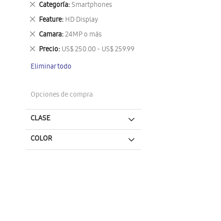
Eliminar
Categoría
Smartphones
este
Eliminar
Feature
HD Display
artículo
este
Eliminar
Camara
24MP o más
artículo
este
Eliminar
Precio
US$ 250.00 - US$ 259.99
artículo
este
Eliminar todo
artículo
Opciones de compra
CLASE
COLOR