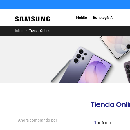
Mobile
Tecnología AI
Tienda Online
Inicio
Tienda Onl
Ahora comprando por
1
artículo