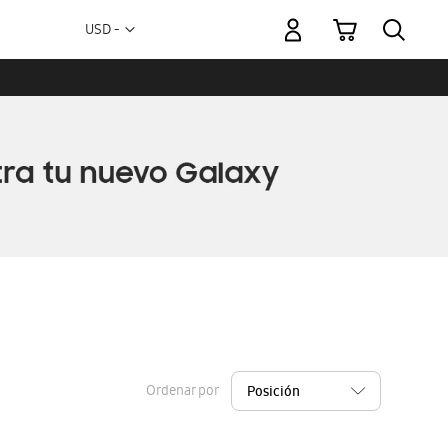
Mi carrito
Moneda
USD -
dólar
estadounidense
Ordenar por