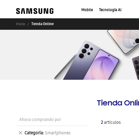
Mobile
Tecnología AI
Tienda Online
Inicio
Tienda Onl
Ahora comprando por
2
artículos
Eliminar
Categoría
Smartphones