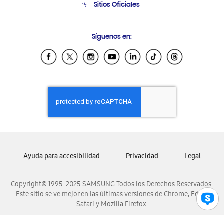
Sitios Oficiales
Condiciones de Compra
Soporte vía eMail
Preguntas Frecuentes
Samsung Costa Rica
Síguenos en:
Samsung Ecuador
Samsung El Salvador
Samsung Guatemala
Samsung Honduras
Samsung Nicaragua
Samsung Panamá
Samsung República Dominicana
Samsung Venezuela
Ayuda para accesibilidad
Privacidad
Legal
Copyright© 1995-2025 SAMSUNG Todos los Derechos Reservados.
Este sitio se ve mejor en las últimas versiones de Chrome, Edge,
Safari y Mozilla Firefox.