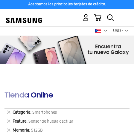
Aceptamos las principales tarjetas de crédito.
Mi carrito
Mon
USD -
dólar
estadounid
Tienda Online
Eliminar
Categoría
Smartphones
este
Eliminar
Feature
Sensor de huella dactilar
artículo
este
Eliminar
Memoria
512GB
artículo