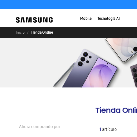
Mobile
Tecnología AI
Tienda Online
Inicio
Tienda Onl
Ahora comprando por
1
artículo