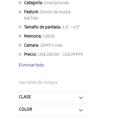
Eliminar
Categoría
Smartphones
este
Eliminar
Feature
Sensor de huella
artículo
este
dactilar
artículo
Eliminar
Tamaño de pantalla
6.0" - 6.9"
este
Eliminar
Memoria
128GB
artículo
este
Eliminar
Camara
24MP o más
artículo
este
Eliminar
Precio
US$ 200.00 - US$ 299.99
artículo
este
Eliminar todo
artículo
Opciones de compra
CLASE
COLOR