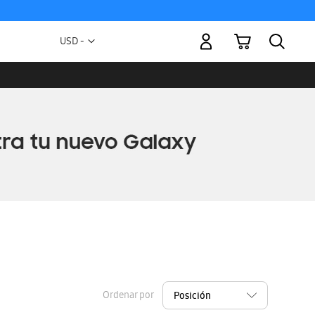
Mi carrito
Moneda
USD -
dólar
estadounidense
Ordenar por