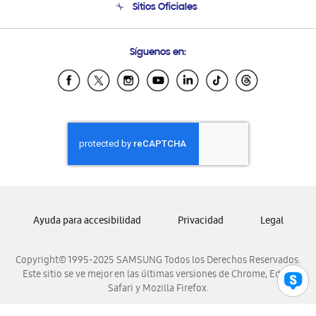
Sitios Oficiales
Condiciones de Compra
Soporte vía eMail
Preguntas Frecuentes
Samsung Costa Rica
Síguenos en:
Samsung Ecuador
Samsung El Salvador
Samsung Guatemala
Samsung Honduras
Samsung Nicaragua
Samsung Panamá
Samsung República Dominicana
Samsung Venezuela
Ayuda para accesibilidad
Privacidad
Legal
Copyright© 1995-2025 SAMSUNG Todos los Derechos Reservados.
Este sitio se ve mejor en las últimas versiones de Chrome, Edge,
Safari y Mozilla Firefox.