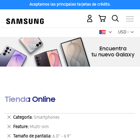
Aceptamos las principales tarjetas de crédito.
Mi carrito
Mon
USD -
dólar
estadounid
Tienda Online
Eliminar
Categoría
Smartphones
este
Eliminar
Feature
Multi-sim
artículo
este
Eliminar
Tamaño de pantalla
6.0" - 6.9"
artículo