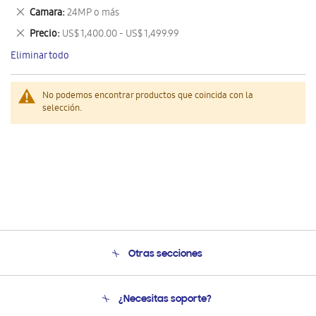
este
Eliminar
Camara
24MP o más
artículo
este
Eliminar
Precio
US$ 1,400.00 - US$ 1,499.99
artículo
este
Eliminar todo
artículo
No podemos encontrar productos que coincida con la
selección.
Otras secciones
Conócenos
¿Necesitas soporte?
Soporte