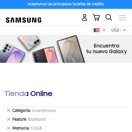
Aceptamos las principales tarjetas de crédito.
Mi carrito
Mon
USD -
dólar
estadounid
Tienda Online
Eliminar
Categoría
Smartphones
este
Eliminar
Feature
Bluetooth
artículo
este
Eliminar
Memoria
512GB
artículo