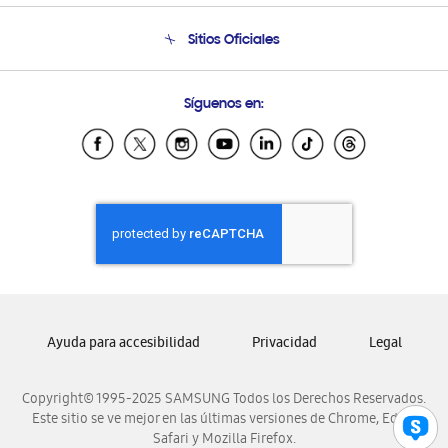
Seguimiento de tu pedido
Soporte telefónico
Sitios Oficiales
Condiciones de Compra
Soporte vía eMail
Preguntas Frecuentes
Samsung Costa Rica
Síguenos en:
Samsung Ecuador
Samsung El Salvador
Samsung Guatemala
Samsung Honduras
Samsung Nicaragua
Samsung Panamá
Samsung República Dominicana
Samsung Venezuela
Ayuda para accesibilidad
Privacidad
Legal
Copyright© 1995-2025 SAMSUNG Todos los Derechos Reservados.
Este sitio se ve mejor en las últimas versiones de Chrome, Edge,
Safari y Mozilla Firefox.