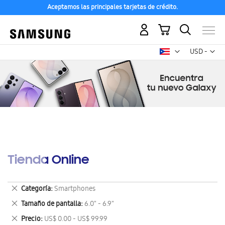
Aceptamos las principales tarjetas de crédito.
Mi carrito
Mon
USD -
dólar
estadounid
Tienda Online
Eliminar
Categoría
Smartphones
este
Eliminar
Tamaño de pantalla
6.0" - 6.9"
artículo
este
Eliminar
Precio
US$ 0.00 - US$ 99.99
artículo