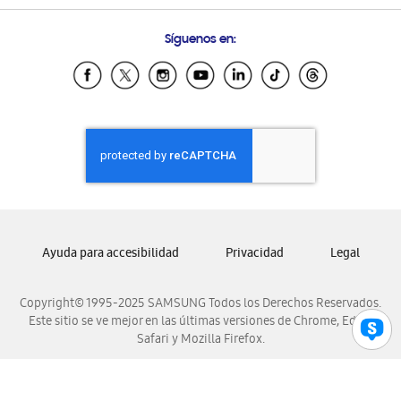
Preguntas Frecuentes
Samsung Costa Rica
Síguenos en:
Samsung Ecuador
Samsung El Salvador
Samsung Guatemala
Samsung Honduras
Samsung Nicaragua
Samsung Panamá
Samsung República Dominicana
Samsung Venezuela
Ayuda para accesibilidad
Privacidad
Legal
Copyright© 1995-2025 SAMSUNG Todos los Derechos Reservados.
Este sitio se ve mejor en las últimas versiones de Chrome, Edge,
Safari y Mozilla Firefox.