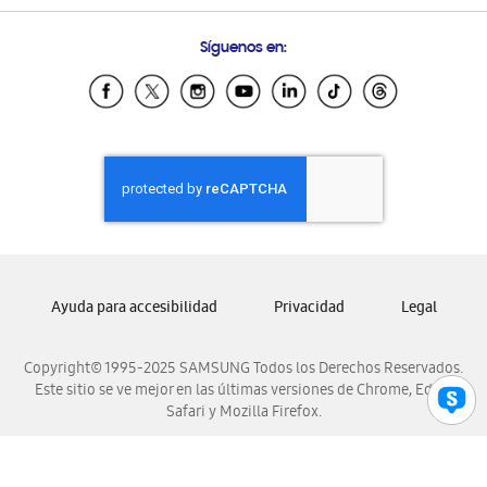
Preguntas Frecuentes
Samsung Costa Rica
Síguenos en:
Samsung Ecuador
Samsung El Salvador
Samsung Guatemala
Samsung Honduras
Samsung Nicaragua
Samsung Panamá
Samsung República Dominicana
Samsung Venezuela
Ayuda para accesibilidad
Privacidad
Legal
Copyright© 1995-2025 SAMSUNG Todos los Derechos Reservados.
Este sitio se ve mejor en las últimas versiones de Chrome, Edge,
Safari y Mozilla Firefox.