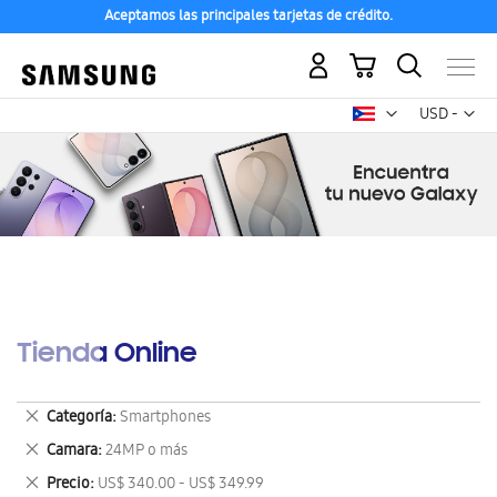
Aceptamos las principales tarjetas de crédito.
Mi carrito
Mon
USD -
dólar
estadounid
Tienda Online
Eliminar
Categoría
Smartphones
este
Eliminar
Camara
24MP o más
artículo
este
Eliminar
Precio
US$ 340.00 - US$ 349.99
artículo