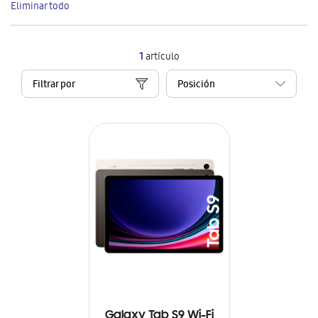
Eliminar todo
artículo
1
artículo
Filtrar por
Galaxy Tab S9 Wi-Fi