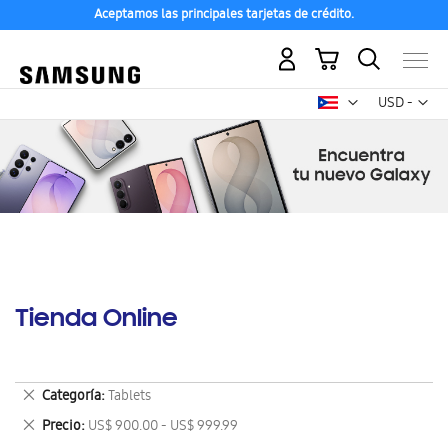
Aceptamos las principales tarjetas de crédito.
Mi carrito
Mon
USD -
dólar
estadounid
Tienda Online
Eliminar
Categoría
Tablets
este
Eliminar
Precio
US$ 900.00 - US$ 999.99
artículo
este