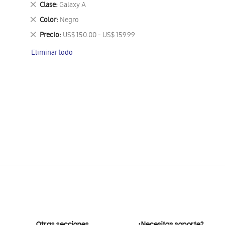
Eliminar
Clase
Galaxy A
este
Eliminar
Color
Negro
artículo
este
Eliminar
Precio
US$ 150.00 - US$ 159.99
artículo
este
Eliminar todo
artículo
Otras secciones
¿Necesitas soporte?