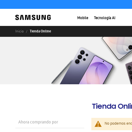
Mobile
Tecnología AI
Tienda Online
Inicio
Tienda Onl
Ahora comprando por
No podemos enco