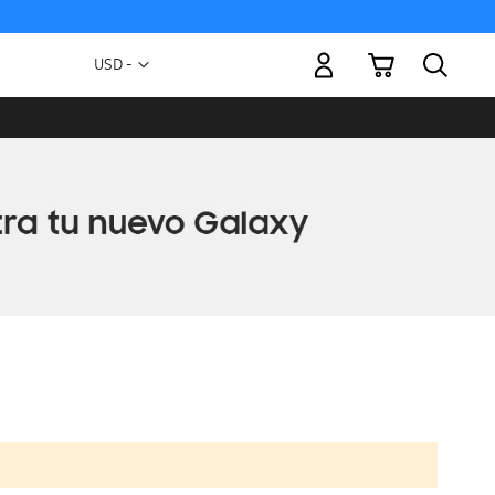
Mi carrito
Moneda
USD -
dólar
estadounidense