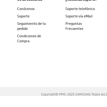
Conócenos
Soporte telefónico
Soporte
Soporte vía eMail
Seguimiento de tu
Preguntas
pedido
Frecuentes
Condiciones de
Compra
Copyright© 1995-2025 SAMSUNG Todos los D
Este sitio se ve mejor en las últimas versiones de Chrome