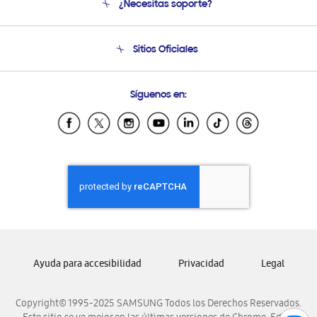
¿Necesitas soporte?
Soporte
Seguimiento de tu pedido
Soporte telefónico
Sitios Oficiales
Condiciones de Compra
Soporte vía eMail
Preguntas Frecuentes
Samsung Costa Rica
Síguenos en:
Samsung Ecuador
Samsung El Salvador
Samsung Guatemala
Samsung Honduras
Samsung Nicaragua
Samsung Panamá
Samsung República Dominicana
Samsung Venezuela
Ayuda para accesibilidad
Privacidad
Legal
Copyright© 1995-2025 SAMSUNG Todos los Derechos Reservados.