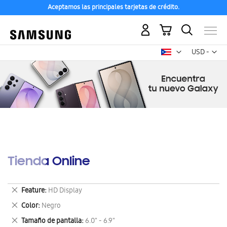
Aceptamos las principales tarjetas de crédito.
Mi carrito
Mon
USD -
dólar
estadounid
Tienda Online
Eliminar
Feature
HD Display
este
Eliminar
Color
Negro
artículo
este
Eliminar
Tamaño de pantalla
6.0" - 6.9"
artículo