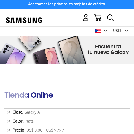
Aceptamos las principales tarjetas de crédito.
Mi carrito
Mon
USD -
dólar
estadounid
Tienda Online
Eliminar
Clase
Galaxy A
este
Eliminar
Color
Plata
artículo
este
Eliminar
Precio
US$ 0.00 - US$ 99.99
artículo