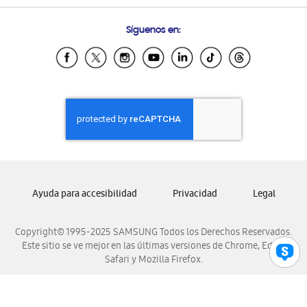
Preguntas Frecuentes
Samsung Costa Rica
Síguenos en:
Samsung Ecuador
Samsung El Salvador
Samsung Guatemala
Samsung Honduras
Samsung Nicaragua
Samsung Panamá
Samsung República Dominicana
Samsung Venezuela
Ayuda para accesibilidad
Privacidad
Legal
Copyright© 1995-2025 SAMSUNG Todos los Derechos Reservados.
Este sitio se ve mejor en las últimas versiones de Chrome, Edge,
Safari y Mozilla Firefox.