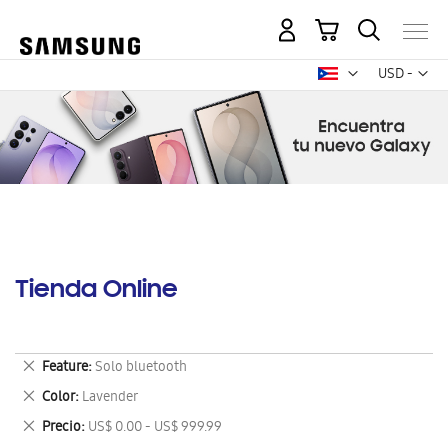
Mi carrito
Mon
USD -
dólar
estadounid
Tienda Online
Eliminar
Feature
Solo bluetooth
este
Eliminar
Color
Lavender
artículo
este
Eliminar
Precio
US$ 0.00 - US$ 999.99
artículo
este