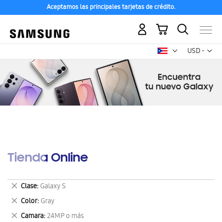
Aceptamos las principales tarjetas de crédito.
Mi carrito
Mon
USD -
dólar
estadounid
Tienda Online
Eliminar
Clase
Galaxy S
este
Eliminar
Color
Gray
artículo
este
Eliminar
Camara
24MP o más
artículo