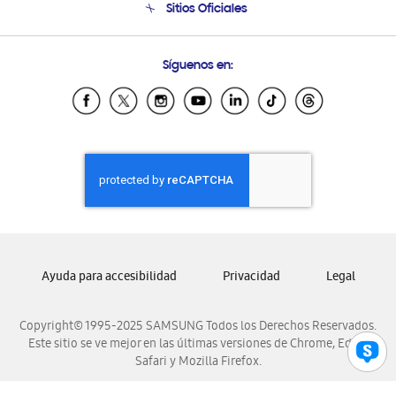
Sitios Oficiales
Condiciones de Compra
Soporte vía eMail
Preguntas Frecuentes
Samsung Costa Rica
Síguenos en:
Samsung Ecuador
Samsung El Salvador
Samsung Guatemala
Samsung Honduras
Samsung Nicaragua
Samsung Panamá
Samsung República Dominicana
Samsung Venezuela
Ayuda para accesibilidad
Privacidad
Legal
Copyright© 1995-2025 SAMSUNG Todos los Derechos Reservados.
Este sitio se ve mejor en las últimas versiones de Chrome, Edge,
Safari y Mozilla Firefox.