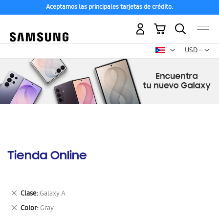
Aceptamos las principales tarjetas de crédito.
Mi carrito
Mon
USD -
dólar
estadounid
Tienda Online
Eliminar
Clase
Galaxy A
este
Eliminar
Color
Gray
artículo
este