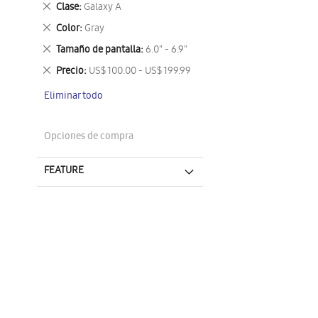
Eliminar
Clase
Galaxy A
este
Eliminar
Color
Gray
artículo
este
Eliminar
Tamaño de pantalla
6.0" - 6.9"
artículo
este
Eliminar
Precio
US$ 100.00 - US$ 199.99
artículo
este
Eliminar todo
artículo
Opciones de compra
FEATURE