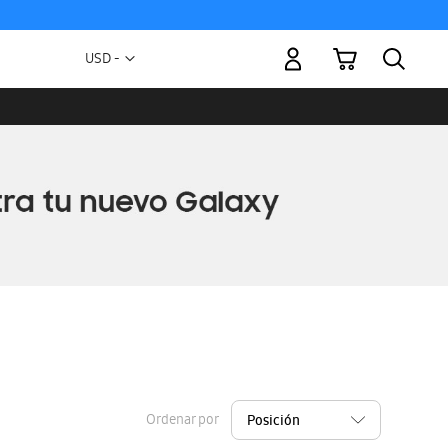
Mi carrito
Moneda
USD -
dólar
estadounidense
Ordenar por