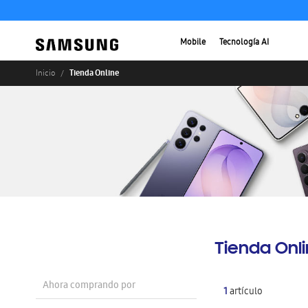
Mobile
Tecnología AI
Tienda Online
Inicio
Tienda Onl
Ahora comprando por
1
artículo